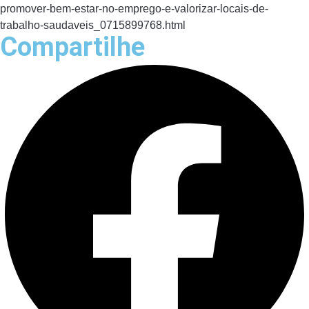
promover-bem-estar-no-emprego-e-valorizar-locais-de-
trabalho-saudaveis_0715899768.html
Compartilhe